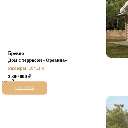
Бревно
Дом с террасой «Ореанда»
Размеры: 10*13 м
3 300 000
₽
2
95 м
СМОТРЕТЬ