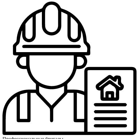
Профес­сиональ­ные бригады