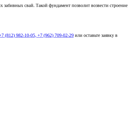
х забивных свай. Такой фундамент позволит возвести строение
+7 (812) 982-10-05, +7 (962) 709-02-29
или оставьте заявку в